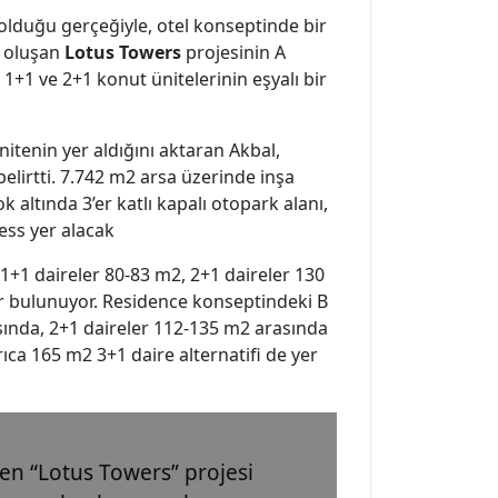
olduğu gerçeğiyle, otel konseptinde bir
n oluşan
Lotus Towers
projesinin A
+1 ve 2+1 konut ünitelerinin eşyalı bir
itenin yer aldığını aktaran Akbal,
elirtti. 7.742 m2 arsa üzerinde inşa
k altında 3’er katlı kapalı otopark alanı,
ess yer alacak.
+1 daireler 80-83 m2, 2+1 daireler 130
er bulunuyor. Residence konseptindeki B
asında, 2+1 daireler 112-135 m2 arasında
rıca 165 m2 3+1 daire alternatifi de yer
len “Lotus Towers” projesi