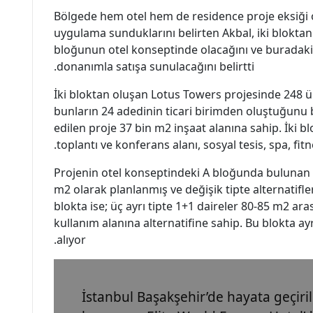
Bölgede hem otel hem de residence proje eksiği 
uygulama sunduklarını belirten Akbal, iki blokta
bloğunun otel konseptinde olacağını ve buradaki 1
donanımla satışa sunulacağını belirtti.
İki bloktan oluşan Lotus Towers projesinde 248 ün
bunların 24 adedinin ticari birimden oluştuğunu b
edilen proje 37 bin m2 inşaat alanına sahip. İki blo
toplantı ve konferans alanı, sosyal tesis, spa, fitn
Projenin otel konseptindeki A bloğunda bulunan 1
m2 olarak planlanmış ve değişik tipte alternatifl
blokta ise; üç ayrı tipte 1+1 daireler 80-85 m2 ar
kullanım alanına alternatifine sahip. Bu blokta ay
alıyor.
İstanbul Başakşehir’de hayata geçiri