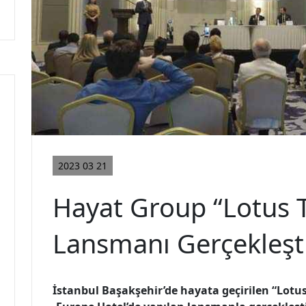
21 03 2023
Hayat Group “Lotus 
Lansmanı Gerçekleşti
İstanbul Başakşehir’de hayata geçirilen “Lotus