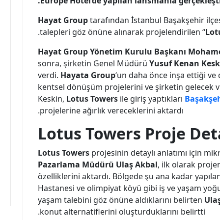
Europe Hotel’de yapılan lansmanla gerçekleştir
Hayat Group
tarafından İstanbul Başakşehir ilçe
talepleri göz önüne alınarak projelendirilen “
Lot
Hayat Group Yönetim Kurulu Başkanı Moham
sonra, şirketin Genel Müdürü
Yusuf Kenan Kesk
verdi.
Hayata Group
‘un daha önce inşa ettiği ve
kentsel dönüşüm projelerini ve şirketin gelecek
Keskin,
Lotus Towers
ile giriş yaptıkları
Başakşeh
projelerine ağırlık vereceklerini aktardı.
Lotus Towers Proje Det
Lotus Towers
projesinin detaylı anlatımı için mi
Pazarlama Müdürü Ulaş Akbal
, ilk olarak proj
özelliklerini aktardı. Bölgede şu ana kadar yapıla
Hastanesi ve olimpiyat köyü gibi iş ve yaşam yoğu
yaşam talebini göz önüne aldıklarını belirten
Ula
konut alternatiflerini oluşturduklarını belirtti.