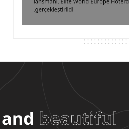
lansmanı, Elite World Europe Hotel’
gerçekleştirildi.
and
beautiful