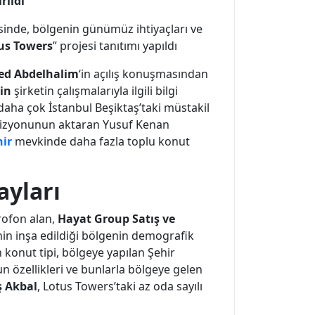
ildi.
sinde, bölgenin günümüz ihtiyaçları ve
us Towers
” projesi tanıtımı yapıldı.
ed Abdelhalim
‘in açılış konuşmasından
in
şirketin çalışmalarıyla ilgili bilgi
 daha çok İstanbul Beşiktaş’taki müstakil
 vizyonunun aktaran Yusuf Kenan
ir
mevkinde daha fazla toplu konut
ayları
krofon alan,
Hayat Group Satış ve
enin inşa edildiği bölgenin demografik
n konut tipi, bölgeye yapılan Şehir
n özellikleri ve bunlarla bölgeye gelen
ş Akbal
, Lotus Towers’taki az oda sayılı